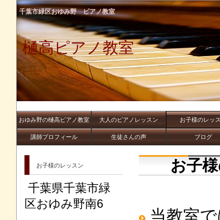
千葉市緑区おゆみ野 ピアノ教室
樋高ピアノ教室
おゆみ野の樋高ピアノ教室
大人のピアノレッスン
お子様のレッ
講師プロフィール
生徒さんの声
ブログ
お子様
お子様のレッスン
千葉県千葉市緑
区おゆみ野南6
当教室で