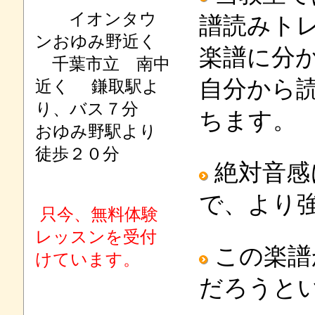
イオンタウ
譜読みト
ンおゆみ野近く
楽譜に分
千葉市立 南中
自分から
近く 鎌取駅よ
り、バス７分
ちます。
おゆみ野駅より
徒歩２０分
絶対音感
で、より
只今、無料体験
レッスンを受付
この楽譜
けています。
だろうと