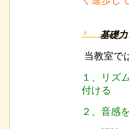
く進歩し
基礎力
当教室で
１、リズ
付ける
２、音感