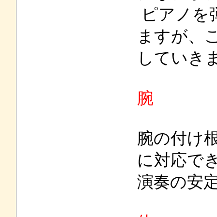
ピアノを
ますが、
していき
腕
腕の付け
に対応で
演奏の安