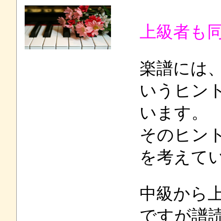
上級者も
楽譜には
いうヒン
います。
そのヒン
を考えて
中級から
ですが譜