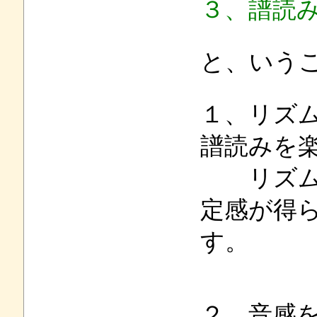
３、譜読
と、いう
１、リズ
譜読みを
リズム感
定感が得
す。
２、音感