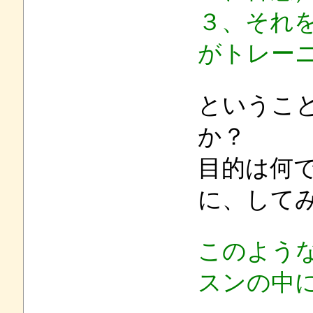
３、それ
がトレー
というこ
か？
目的は何
に、して
このよう
スンの中