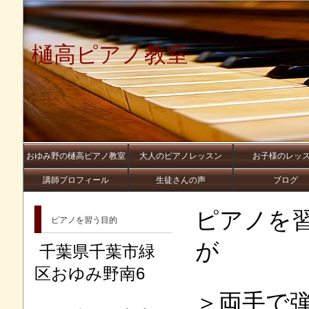
樋高ピアノ教室
おゆみ野の樋高ピアノ教室
大人のピアノレッスン
お子様のレッ
講師プロフィール
生徒さんの声
ブログ
ピアノを
ピアノを習う目的
が
千葉県千葉市緑
区おゆみ野南6
＞両手で