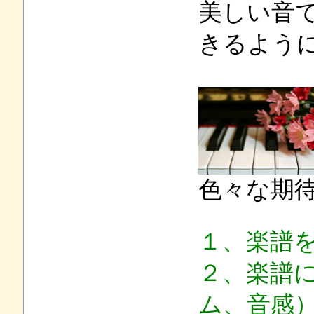
美しい音
きるよう
色々な期
１、楽譜
２、楽譜
ム、音感