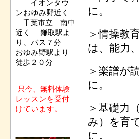
イオンタウ
に。
ンおゆみ野近く
千葉市立 南中
近く 鎌取駅よ
＞情操教
り、バス７分
は、能力
おゆみ野駅より
徒歩２０分
＞楽譜が
に。
只今、無料体験
レッスンを受付
＞基礎力
けています。
み）を育
に。