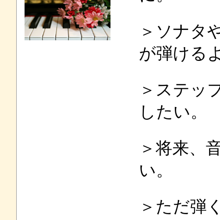
＞ソナタ
が弾ける
＞ステッ
したい。
＞将来、
い。
＞ただ弾