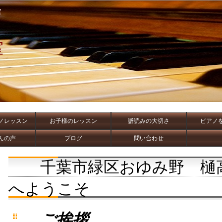
室
室
ノレッスン
お子様のレッスン
譜読みの大切さ
ピアノ
んの声
ブログ
問い合わせ
千葉市緑区おゆみ野 樋
へようこそ
ご挨拶