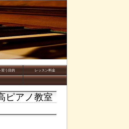
を習う目的
レッスン料金
高ピアノ教室